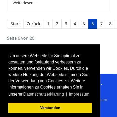
Weiterlesen ...
Start
Zurück
1
2
3
4
5
6
7
8
Seite 6 von 26
Um unsere Webseite für Sie optimal zu
gestalten und fortlaufend verbessern zu
können, verwenden wir Cookies. Durch die
weitere Nutzung der Webseite stimmen Sie
der Verwendung von Cookies zu. Weitere
Bahnen-Golf-Club Bremen e.V. • August-Bebel-Allee 5c •
Informationen zu Cookies erhalten Sie in
28329 Bremen • Telefon 0421 / 23 36 98
unserer
Datenschutzerklärung
|
Impressum
© BGC Bremen e.V. 2010 - 2019 •
Datenschutz
•
Impressum
•
Kontakt
Verstanden
© 2018 Your Company. Designed by
JoomShaper