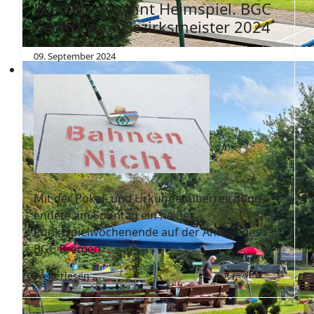
Bremen gewinnt Heimspiel. BGC
Celle 2 wird Bezirksmeister 2024
09. September 2024
Mit der Pokal- und Urkundenüberreichung
endete am Sonntag ein heißes
Punktspielwochenende auf der Anlage des
BGC Bremen.
Weiterlesen ...