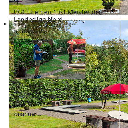
BGC Bremen 1 ist Meister der
Landesliga Nord
09. September 2024
Die 1. Mannschaft des BGC Bremen wird
Meister der Landesliga und Ralf Steinhausen
Einzelmeister
Weiterlesen ...