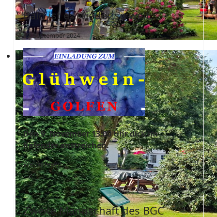
Bald ist es wieder so weit…
15. September 2024
Den 9. November 13:00 Uhr dick im
Kalender anstreichen.
Weiterlesen ...
Zweite Mannschaft des BGC