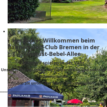
Herzliches Willkommen beim
Bahnen-Golf-Club Bremen in der
August-Bebel-Allee
Minigolf spielen in der Vahr
Unsere Öffnungszeiten, die Platzordnung und sonstige
Informationen
finden Sie unter "Der Platz / Informationen"
____________________________________________